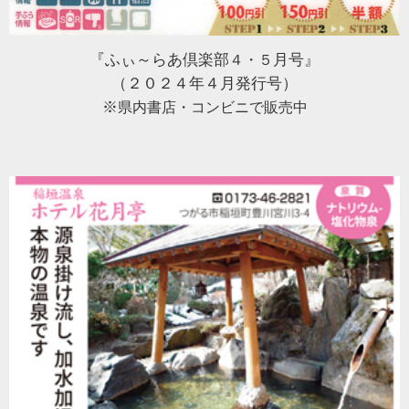
『ふぃ～らあ倶楽部
月号』
４・５
（２０２４年４月発行号）
※
県内書店・コンビニで販売中