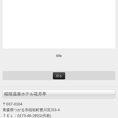
title
戻る
稲垣温泉ホテル花月亭
〒037-0104
青森県つがる市稲垣町豊川宮川3-4
ＴＥＬ：0173-46-2821(代表)