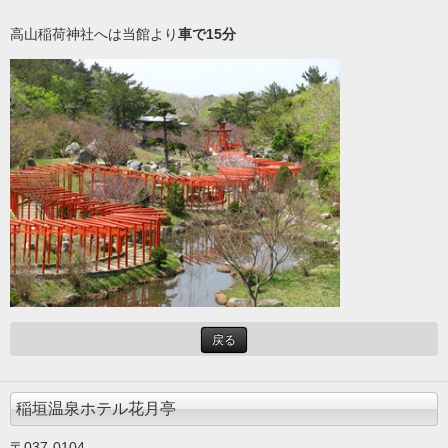
高山稲荷神社へは当館より
車で15分
戻る
稲垣温泉ホテル花月亭
〒037-0104