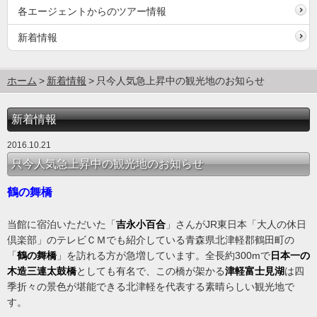
各エージェントからのツアー情報
新着情報
ホーム
新着情報
只今人気急上昇中の観光地のお知らせ
新着情報
2016.10.21
只今人気急上昇中の観光地のお知らせ
鶴の舞橋
当館に宿泊いただいた「
吉永小百合
」さんがJR東日本「大人の休日
倶楽部」のテレビＣＭでも紹介している青森県北津軽郡鶴田町の
「
鶴の舞橋
」を訪れる方が急増しています。全長約300mで
日本一の
木造三連太鼓橋
としても有名で、この橋が架かる
津軽富士見湖
は四
季折々の景色が堪能できる北津軽を代表する素晴らしい観光地で
す。